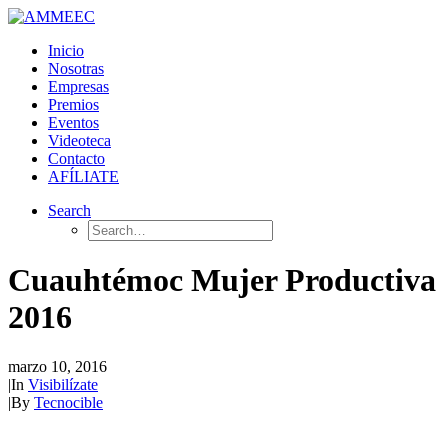
Inicio
Nosotras
Empresas
Premios
Eventos
Videoteca
Contacto
AFÍLIATE
Search
Cuauhtémoc Mujer Productiva
2016
marzo 10, 2016
|
In
Visibilízate
|
By
Tecnocible