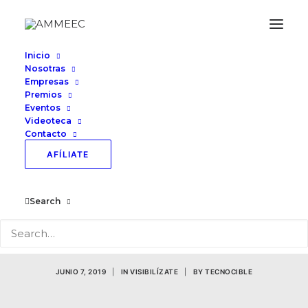
Inicio
Nosotras
Empresas
Premios
Eventos
Videoteca
Contacto
Villa de Álvarez
AFÍLIATE
Productivo por
Search
Tradición Visibilízate
2019
JUNIO 7, 2019
|
IN
VISIBILÍZATE
|
BY
TECNOCIBLE