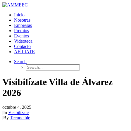
Inicio
Nosotras
Empresas
Premios
Eventos
Videoteca
Contacto
AFÍLIATE
Search
Visibilízate Villa de Álvarez
2026
octubre 4, 2025
|
In
Visibilízate
|
By
Tecnocible