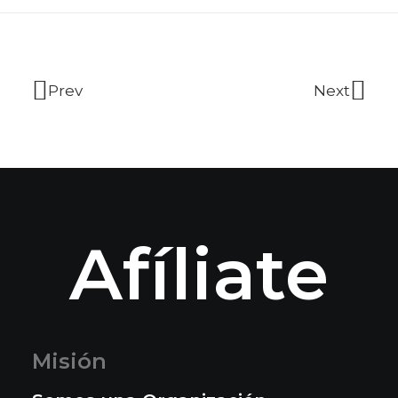
Prev
Next
Afíliate
Misión