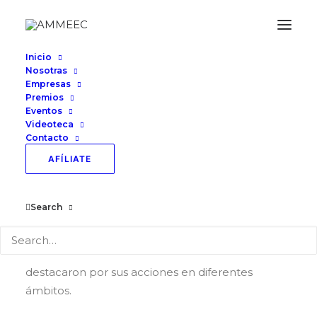
Inicio
Nosotras
Empresas
Premios
Presea Amalia
Eventos
Videoteca
Gaytán de Aguilar
Contacto
AFÍLIATE
2023
Search
El pasado 8 de marzo de 2023, en la Sesión
Solemne, el H. Congreso del Estado de Colima
homenajeó con Preseas a las mujeres que
destacaron por sus acciones en diferentes
ámbitos.