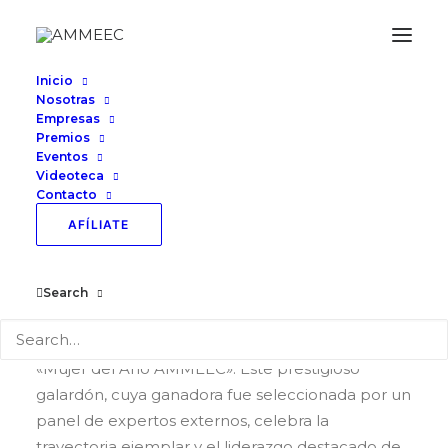
Inicio
Nosotras
Empresas
Premios
Mujer del Año
Eventos
Videoteca
AMMEEC 2024
Contacto
AFÍLIATE
El 24 de septiembre de 2024, en el marco del
seminario anual «Juntas Avanzamos: 25 años de
Search
excelencia empresarial», AMMEEC tuvo el honor
de reconocer a Jazmín Ávalos Salazar como la
«Mujer del Año AMMEEC». Este prestigioso
galardón, cuya ganadora fue seleccionada por un
panel de expertos externos, celebra la
trayectoria ejemplar y el liderazgo destacado de