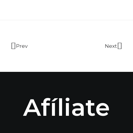
Prev
Next
Afíliate